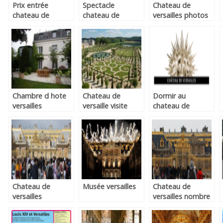
Prix entrée
Spectacle
Chateau de
chateau de
chateau de
versailles photos
versailles
versailles
Chambre d hote
Chateau de
Dormir au
versailles
versaille visite
chateau de
versailles
Chateau de
Musée versailles
Chateau de
versailles
versailles nombre
billetterie en ligne
de cheminees