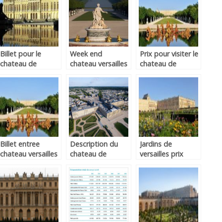
Billet pour le
Week end
Prix pour visiter le
chateau de
chateau versailles
chateau de
versailles
versailles
Billet entree
Description du
Jardins de
chateau versailles
chateau de
versailles prix
versailles