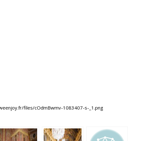
49.weenjoy.fr/files/cOdmBwmv-1083407-s-_1.png