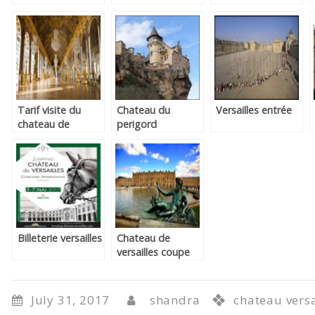
versailles
versailles
Tarif visite du
Chateau du
Versailles entrée
chateau de
perigord
versailles
Billeterie versailles
Chateau de
versailles coupe
file
July 31, 2017
shandra
chateau versa