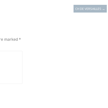
CH DE VERSAILLES
→
are marked
*