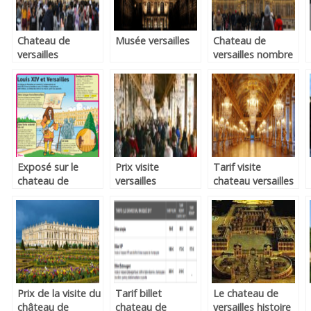
Chateau de
Musée versailles
Chateau de
versailles
versailles nombre
billetterie en ligne
de cheminees
Exposé sur le
Prix visite
Tarif visite
chateau de
versailles
chateau versailles
versailles
Prix de la visite du
Tarif billet
Le chateau de
château de
chateau de
versailles histoire